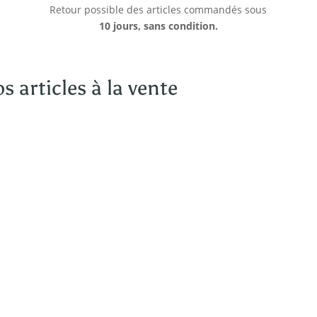
Retour possible des articles commandés sous
10 jours, sans condition.
s articles à la vente
Trié
par
popularité
SPARK
POWELL
76,67
€
60,00
€