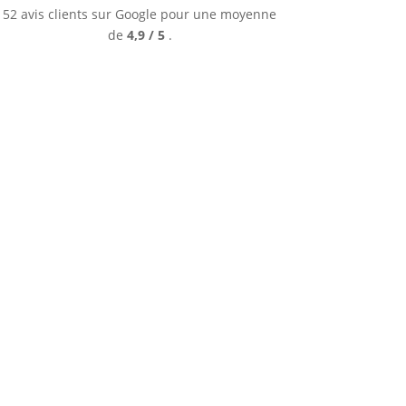
52 avis clients sur Google pour une moyenne
de
4,9 / 5
.
POWELL
64,17
€