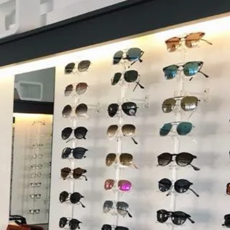
TACT
E
9
lmonteux@gmail.com
es pêcheurs
ux
 Optique Morel Monteux