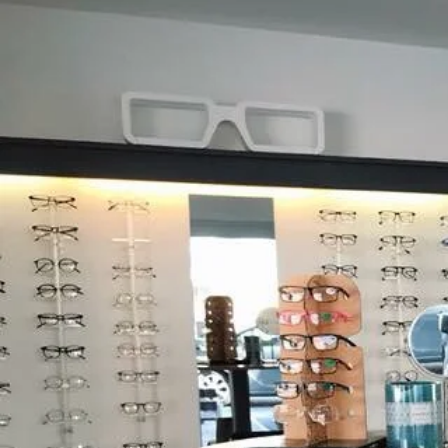
RENDEZ-VOUS D
NOTRE MAGASIN
D’OPTIQUE
DU MARDI AU VENDREDI
9h -18h30
SAMEDI
9h – 12h / 14h30 – 18h30
Avis clients