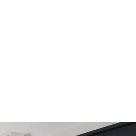
Renegade
91,67
€
Demetz eyewear
65,00
€