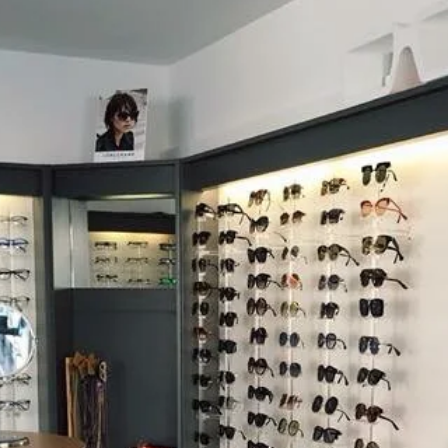
ANS
CON
TÉLÉPHON
04 90 66 78 7
EMAIL
optiquemore
ADRESSE
11 b allée d
84170 Monte
France
Julien Casas