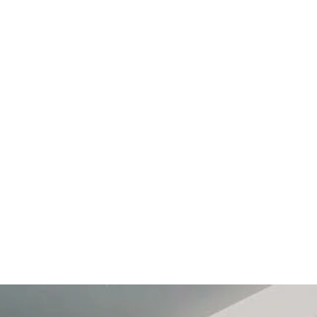
PADDLE
RUN
70,83
€
108,33
€
Rims Optikit
Sport Protective
107,50
€
74,17
€
1
2
→