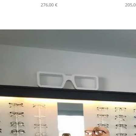
276,00
€
205,
RENDEZ-VOUS D
NOTRE MAGASIN
D’OPTIQUE
DU MARDI AU VENDREDI
9h -18h30