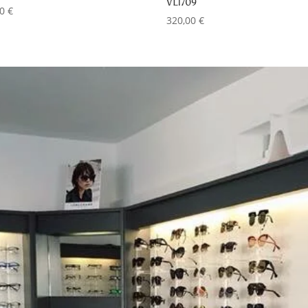
VL1709
00
€
320,00
€
ANS
CON
TÉLÉPHON
04 90 66 78 7
EMAIL
optiquemore