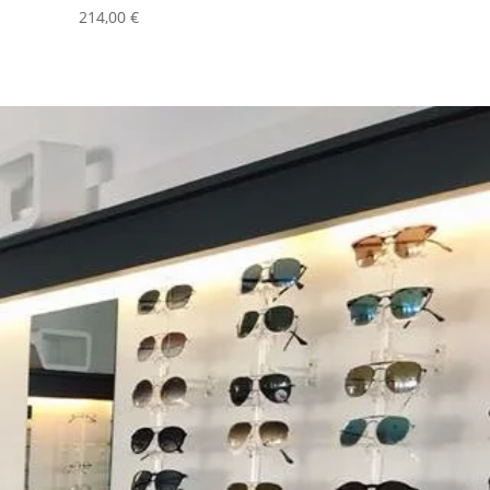
214,00
€
TACT
E
9
lmonteux@gmail.com