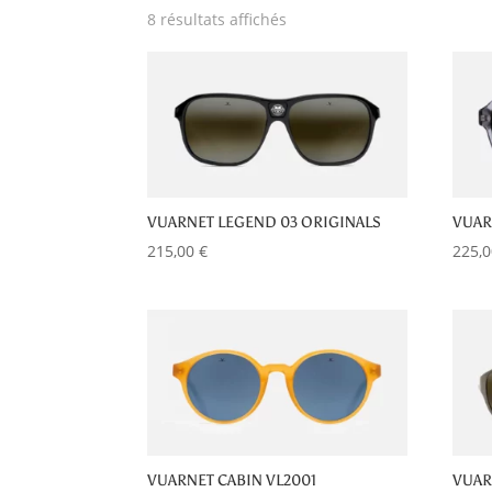
Trié
8 résultats affichés
par
popularité
VUARNET LEGEND 03 ORIGINALS
VUAR
215,00
€
225,
VUARNET CABIN VL2001
VUAR