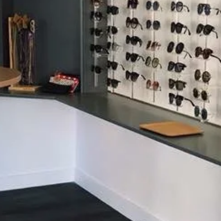
Avis clients
CONTACT
TÉLÉPHONE
04 90 66 78 79
EMAIL
optiquemorelmonteux@gmail.com