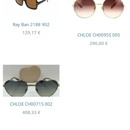
Ray Ban 2188 902
129,17
€
CHLOE CH0095S 005
290,00
€
CHLOE CH0071S 002
408,33
€