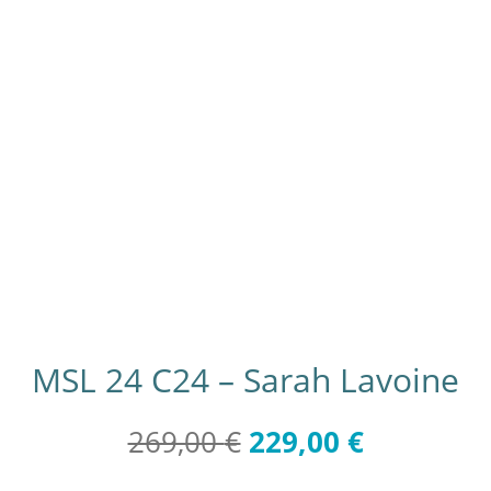
MSL 24 C24 – Sarah Lavoine
Le
Le
269,00
€
229,00
€
prix
prix