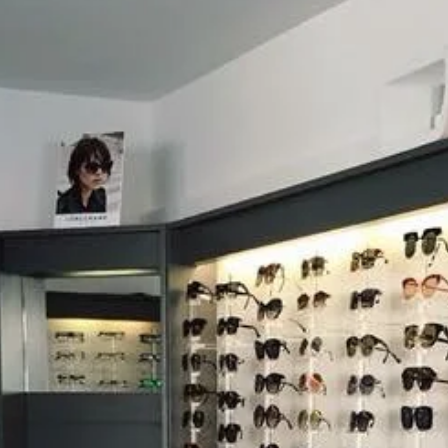
RENDEZ-VOUS
DANS NOTRE
MAGASIN
D’OPTIQUE
DU MARDI AU VENDREDI
9h -18h30
SAMEDI
9h – 12h / 14h30 – 18h30