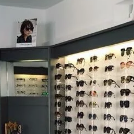
RENDEZ-VOUS
DANS NOTRE
MAGASIN
D’OPTIQUE
DU MARDI AU VENDREDI
9h -18h30
SAMEDI
9h – 12h / 14h30 – 18h30
Avis clients