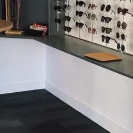
CONTACT
TÉLÉPHONE
04 90 66 78 79
EMAIL
optiquemorelmonteux@gmail.com
ADRESSE