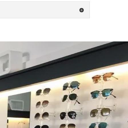
ACT
E
9