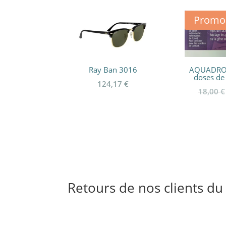
Promo 
Ray Ban 3016
AQUADROP
doses de 
124,17
€
18,00
€
Retours de nos clients d