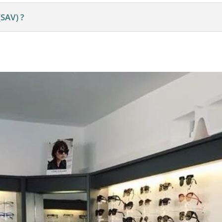
(SAV) ?
CONT
ANS
TÉLÉPHON
04 90 66 78 7
EMAIL