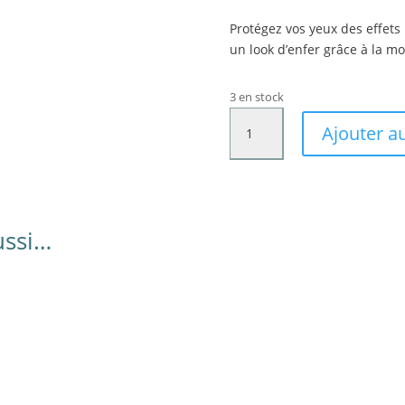
Protégez vos yeux des effets
un look d’enfer grâce à la mo
3 en stock
quantité
Ajouter a
de
Loïs
ussi…