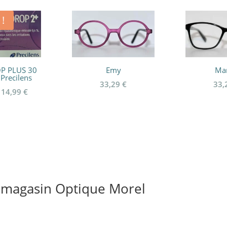
!
 PLUS 30
Emy
Mar
Precilens
33,29
€
33,
Le
Le
14,99
€
prix
prix
initial
actuel
était :
est :
18,00 €.
14,99 €.
u magasin Optique Morel