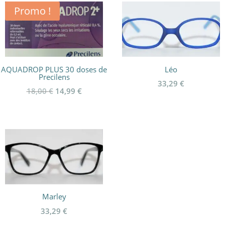
était :
est :
Promo !
25,00 €.
20,00 €.
AQUADROP PLUS 30 doses de
Léo
Precilens
33,29
€
Le
Le
18,00
€
14,99
€
prix
prix
initial
actuel
était :
est :
18,00 €.
14,99 €.
Marley
33,29
€