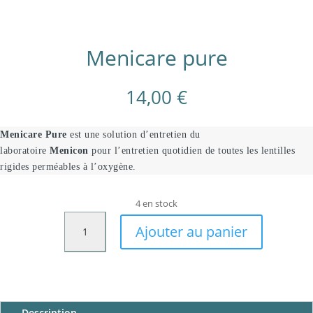
Menicare pure
14,00
€
Menicare Pure
est une solution d’entretien du
laboratoire
Menicon
pour l’entretien quotidien de toutes les lentilles
rigides perméables à l’oxygène.
4 en stock
quantité
Ajouter au panier
de
Menicare
pure
Description