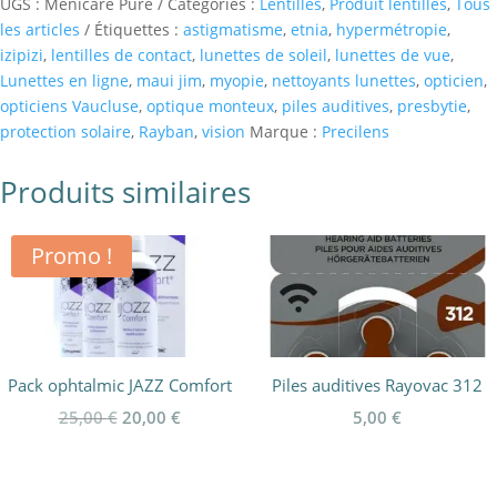
UGS :
Menicare Pure
Catégories :
Lentilles
,
Produit lentilles
,
Tous
les articles
Étiquettes :
astigmatisme
,
etnia
,
hypermétropie
,
izipizi
,
lentilles de contact
,
lunettes de soleil
,
lunettes de vue
,
Lunettes en ligne
,
maui jim
,
myopie
,
nettoyants lunettes
,
opticien
,
opticiens Vaucluse
,
optique monteux
,
piles auditives
,
presbytie
,
protection solaire
,
Rayban
,
vision
Marque :
Precilens
Produits similaires
Promo !
Pack ophtalmic JAZZ Comfort
Piles auditives Rayovac 312
Le
Le
25,00
€
20,00
€
5,00
€
prix
prix
initial
actuel