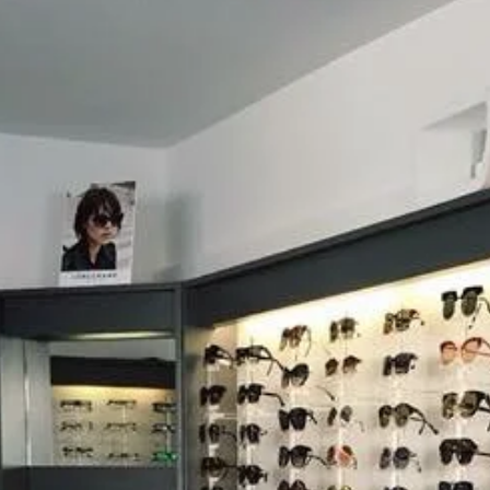
RENDEZ-VOUS
DANS NOTRE
MAGASIN
D’OPTIQUE
DU MARDI AU VENDREDI
9h -18h30
SAMEDI
9h – 12h / 14h30 – 18h30