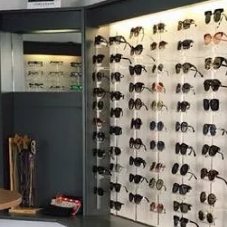
D’OPTIQUE
DU MARDI AU VENDREDI
9h -18h30
SAMEDI
9h – 12h / 14h30 – 18h30
Avis clients