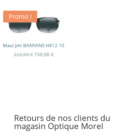
Promo !
Maui Jim BANYANS H412 10
Le
Le
223,00
€
150,00
€
prix
prix
initial
actuel
était :
est :
223,00 €.
150,00 €.
Retours de nos clients du
magasin Optique Morel