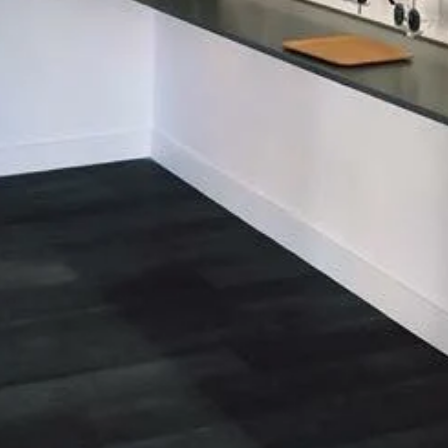
CONTACT
TÉLÉPHONE
04 90 66 78 79
EMAIL
optiquemorelmonteux@gmail.com
ADRESSE
11 b allée des pêcheurs
84170 Monteux
France
Julien Casas Optique Morel Monteux
|
Plan du site
|
Mentions légales
|
CGV