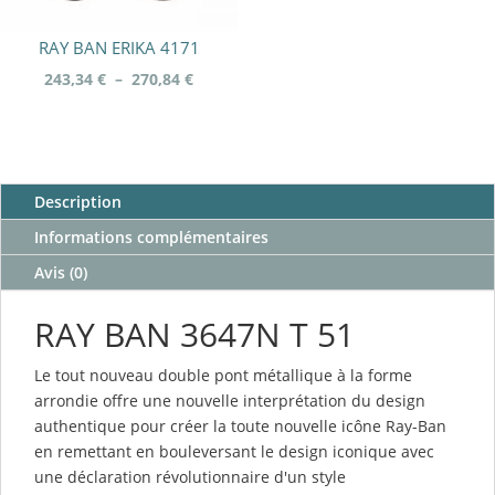
RAY BAN ERIKA 4171
Plage
243,34
€
–
270,84
€
de
prix :
243,34 €
à
Description
270,84 €
Informations complémentaires
Avis (0)
RAY BAN
3647N T 51
Le tout nouveau double pont métallique à la forme
arrondie offre une nouvelle interprétation du design
authentique pour créer la toute nouvelle icône Ray-Ban
en remettant en bouleversant le design iconique avec
une déclaration révolutionnaire d'un style