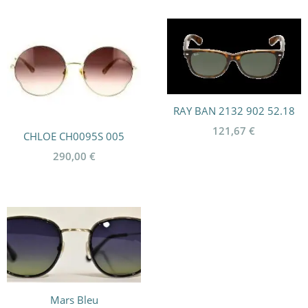
prix :
225,00 €
à
275,00 €
RAY BAN 2132 902 52.18
121,67
€
CHLOE CH0095S 005
290,00
€
Mars Bleu