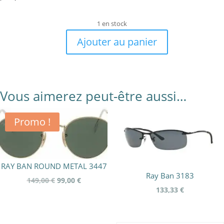
1 en stock
Ajouter au panier
quantité
de
RB4179
601/71
Vous aimerez peut-être aussi…
62-
13
Promo !
RAY BAN ROUND METAL 3447
Ray Ban 3183
Le
Le
149,00
€
99,00
€
133,33
€
prix
prix
initial
actuel
était :
est :