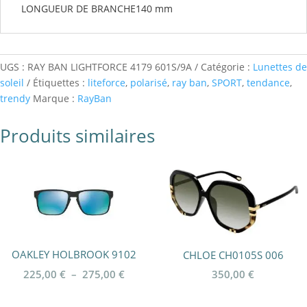
LONGUEUR DE BRANCHE
140 mm
UGS :
RAY BAN LIGHTFORCE 4179 601S/9A
Catégorie :
Lunettes de
soleil
Étiquettes :
liteforce
,
polarisé
,
ray ban
,
SPORT
,
tendance
,
trendy
Marque :
RayBan
Produits similaires
OAKLEY HOLBROOK 9102
CHLOE CH0105S 006
Plage
225,00
€
–
275,00
€
350,00
€
de