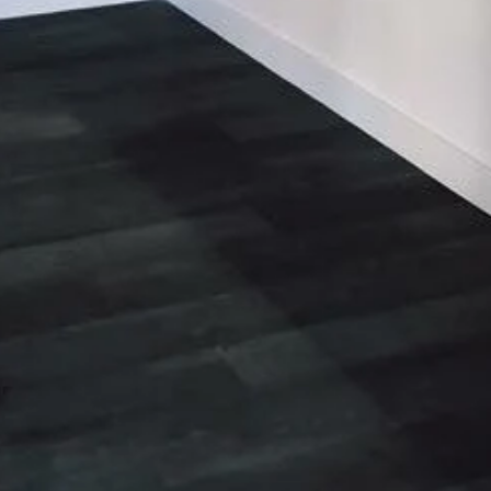
EMAIL
optiquemorelmonteux@gmail.com
ADRESSE
11 b allée des pêcheurs
84170 Monteux
France
Julien Casas Optique Morel Monteux
|
Plan du site
|
Mentions légales
|
CGV