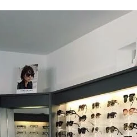
RENDEZ-VOUS
DANS NOTRE
MAGASIN
D’OPTIQUE
DU MARDI AU VENDREDI
9h -18h30