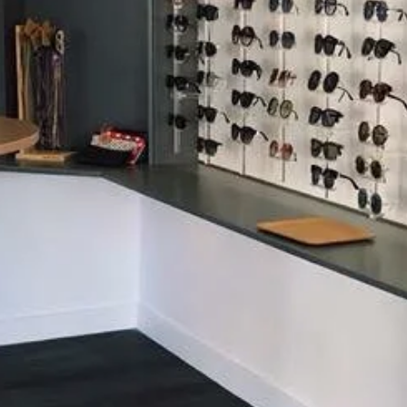
Avis clients
CONTACT
TÉLÉPHONE
04 90 66 78 79
EMAIL
optiquemorelmonteux@gmail.com