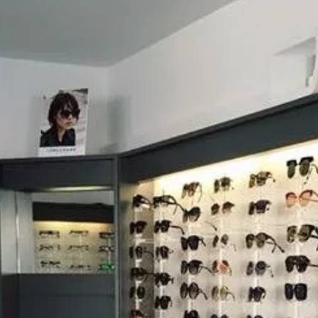
RENDEZ-VOUS
DANS NOTRE
MAGASIN
D’OPTIQUE
DU MARDI AU VENDREDI
9h -18h30
SAMEDI
9h – 12h / 14h30 – 18h30