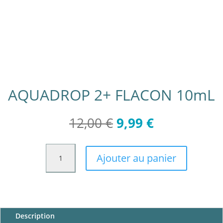
AQUADROP 2+ FLACON 10mL
Le
Le
12,00
€
9,99
€
prix
prix
initial
actuel
quantité
était :
est :
Ajouter au panier
de
12,00 €.
9,99 €.
AQUADROP
2+
FLACON
10mL
Description