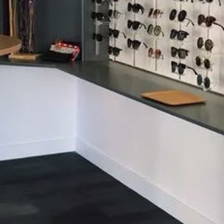
CONTACT
TÉLÉPHONE
04 90 66 78 79
EMAIL
optiquemorelmonteux@gmail.com
ADRESSE