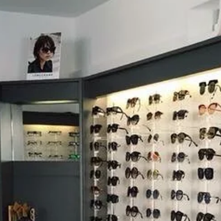
RENDEZ-VOUS
DANS NOTRE
MAGASIN
D’OPTIQUE
DU MARDI AU VENDREDI
9h -18h30
SAMEDI
9h – 12h / 14h30 – 18h30
Avis clients