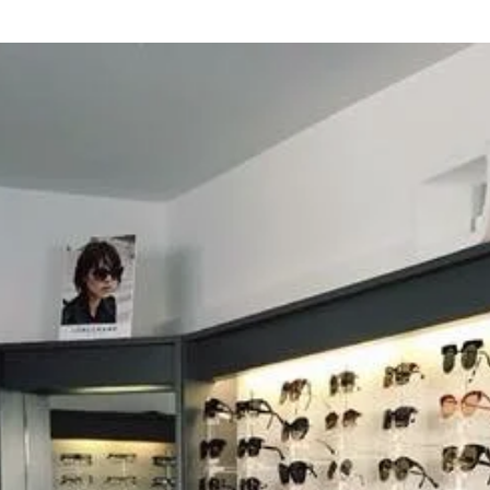
RENDEZ-VOUS
DANS NOTRE
MAGASIN
D’OPTIQUE
DU MARDI AU VENDREDI
9h -18h30