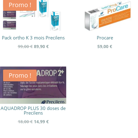
Promo !
Pack ortho K 3 mois Precilens
Procare
Le
Le
99,00
€
89,90
€
59,00
€
prix
prix
initial
actuel
était :
est :
Promo !
99,00 €.
89,90 €.
AQUADROP PLUS 30 doses de
Precilens
Le
Le
18,00
€
14,99
€
prix
prix
initial
actuel