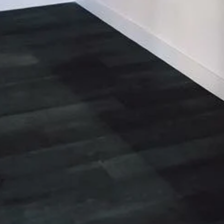
04 90 66 78 79
EMAIL
optiquemorelmonteux@gmail.com
ADRESSE
11 b allée des pêcheurs
84170 Monteux
France
Julien Casas Optique Morel Monteux
|
Plan du site
|
Mentions légales
|
CGV