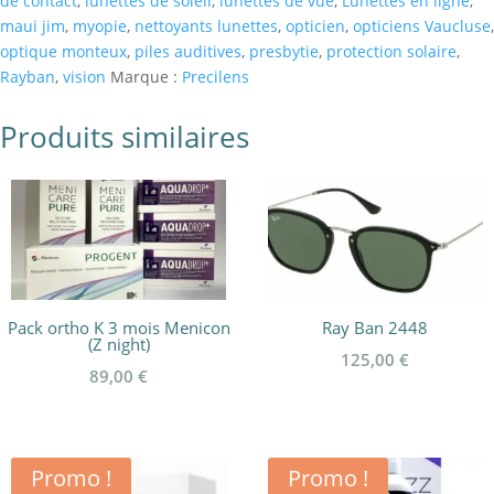
de contact
,
lunettes de soleil
,
lunettes de vue
,
Lunettes en ligne
,
maui jim
,
myopie
,
nettoyants lunettes
,
opticien
,
opticiens Vaucluse
,
optique monteux
,
piles auditives
,
presbytie
,
protection solaire
,
Rayban
,
vision
Marque :
Precilens
Produits similaires
Pack ortho K 3 mois Menicon
Ray Ban 2448
(Z night)
125,00
€
89,00
€
Promo !
Promo !