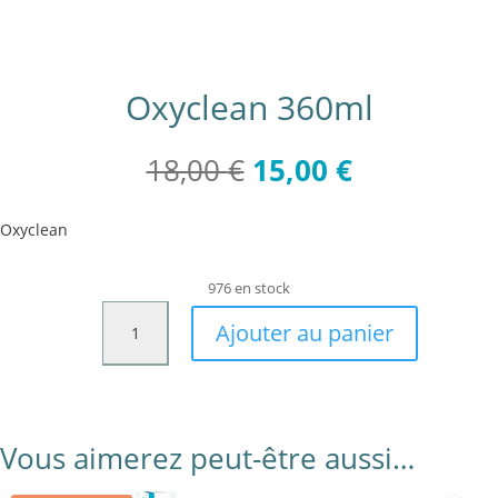
Oxyclean 360ml
Le
Le
18,00
€
15,00
€
prix
prix
initial
actuel
Oxyclean
était :
est :
18,00 €.
15,00 €.
976 en stock
quantité
Ajouter au panier
de
Oxyclean
360ml
Vous aimerez peut-être aussi…