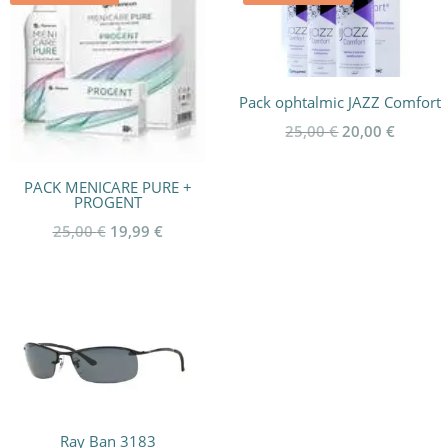
Pack ophtalmic JAZZ Comfort
Le
Le
25,00
€
20,00
€
prix
prix
initial
actuel
PACK MENICARE PURE +
PROGENT
était :
est :
Le
Le
25,00
€
19,99
€
25,00 €.
20,00 €
prix
prix
initial
actuel
était :
est :
25,00 €.
19,99 €.
Ray Ban 3183